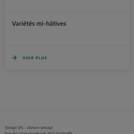
Variétés mi-hâtives
VOIR PLUS
Walagri SRL - division Servagri
Rue de la Basse Sambre 16, 5140 Sombreffe