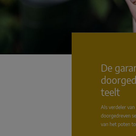
De garan
doorged
teelt
Als verdeler van
doorgedreven sel
van het poten t